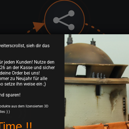
iterscrollst, sieh dir das
ür jeden Kunden! Nutze den
26 an der Kasse und sicher
deine Order bei uns!
mer zu Neujahr für alle
so setze ihn weise ein ;)
nd sparen!
€
Produkte aus dem lizensierten 3D
es :) )
Time !!