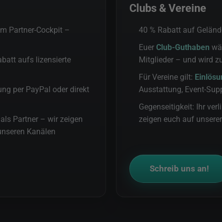
Clubs & Vereine
im Partner-Cockpit –
40 % Rabatt auf Geländ
Euer
Club-Guthaben
wäc
att aufs lizensierte
Mitglieder – und wird z
Für Vereine gilt:
Einlösu
ng per PayPal oder direkt
Ausstattung, Event-Sup
Gegenseitigkeit: Ihr verl
 als Partner – wir zeigen
zeigen euch auf unserer
 unseren Kanälen
Schreib uns an!