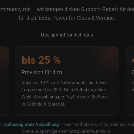
rban ArtworX
mmunity mit – wir bringen dicken Support: Rabatt für de
für dich, Extra-Power für Clubs & Vereine.
Das springt für dich raus
bis 25 %
Provision für dich
C
Start mit 10 % vom Nettoumsatz, per Level-
G
r
Treppe rauf bis 25 %. Dein Guthaben, deine
V
Wahl: Auszahlung per PayPal oder Einlösen
in Gelände & Material.
lt:
Einlösung statt Auszahlung
– euer Guthaben wird zu Gelände, Au
Event-Support (gemeinnützigkeitsfreundlich).