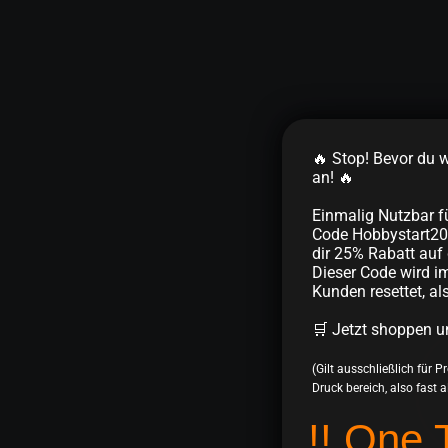
🔥 Stop! Bevor du we
an! 🔥
Einmalig Nutzbar f
Code Hobbystart20
dir 25% Rabatt auf 
Dieser Code wird im
Kunden resettet, al
🛒 Jetzt shoppen u
(Gilt ausschließlich für 
Druck bereich, also fast all
!! One 