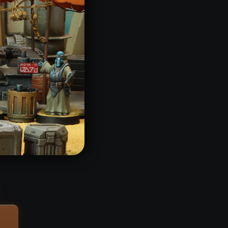
kauft
er