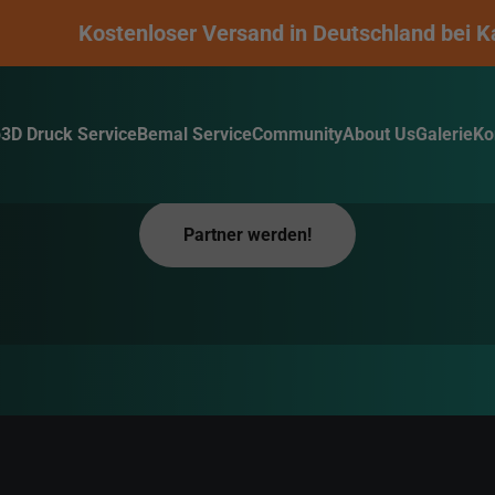
Kostenloser Versand in Deutschland bei Kauf 
p
3D Druck Service
Bemal Service
Community
About Us
Galerie
Ko
Partner werden!