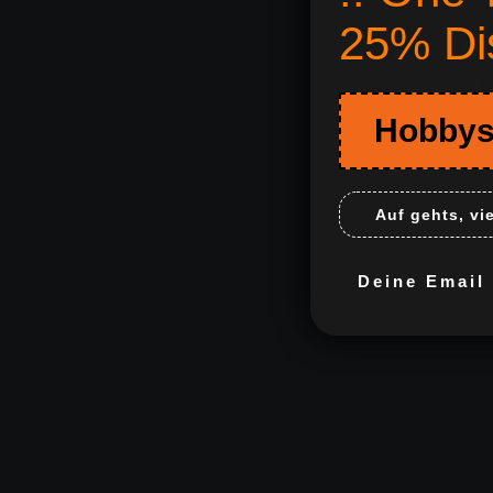
25% Di
Kas
Auszahlung o
Hobbys
Auf gehts, vi
Deine Email m