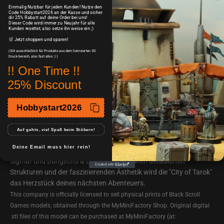
Einmalig Nutzbar für jeden Kunden! Nutze den
Aus hochwertigem PLA hergestellt, gedruckt in sehr feinen 0,12
Code Hobbystart2026 an der Kasse und sicher
dir 25% Rabatt auf deine Order bei uns!
mm Schichtstärke
Dieser Code wird immer zu Neujahr für alle
Kunden resettet, also setze ihn weise ein ;)
Besonders robust, perfekt für den alltäglichen Gebrauch und
🛒 Jetzt shoppen und sparen!
die Herausforderungen epischer Tabletop-Schlachten.
(Gilt ausschließlich für Produkte aus dem lizensierten 3D
Druck bereich, also fast alles :) )
Direkt Bastel und Bemal-fertig!
!! One Time !!
Zusammenbauen mit Sekundenkleber ist mühelos.
25% Discount
Eventuell leichte Reste von Drucksupports oder Brims, leicht zu
entfernen, und stellen keinen Produktmangel dar.
Hobbystart2026
Miniaturen dienen dem Größenvergleich und sind nicht
enthalten
Auf gehts, viel Spaß beim Stöbern!
Dieses Gelände passt perfekt in jede Fantasy-Tabletop-Welt. Seine
Deine Email muss hier rein!
Vielseitigkeit macht es ideal für Spiele wie Warhammer Age of
Sigmar und Dungeons & Dragons. Mit seinen detaillierten
Strukturen und der faszinierenden Ästhetik wird die "City of Tarok"
das Herzstück deines nächsten Abenteuers.
This company is officially licensed to sell physical prints of Black Scroll
Games models, obtained through the MyMiniFactory Shop. Original digital
.stl files of this model can be purchased at MyMiniFactory (at: