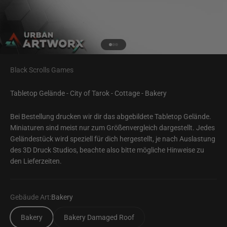
Gehe zu Element 1
Gehe zu Element 2
Gehe zu Element 3
Black Scrolls Games
Tabletop Gelände - City of Tarok - Cottage - Bakery
Bei Bestellung drucken wir dir das abgebildete Tabletop Gelände.
Miniaturen sind meist nur zum Größenvergleich dargestellt. Jedes
Geländestück wird speziell für dich hergestellt, je nach Auslastung
des 3D Druck Studios, beachte also bitte mögliche Hinweise zu
den Lieferzeiten.
Gebäude Art:
Bakery
Bakery
Bakery Damaged Roof