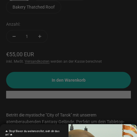
Bakery Thatched Roof
Anzahl:
Angebot
€55,00 EUR
inkl. MwSt.
Versandkosten
werden an der Kasse berechnet
In den Warenkorb
Betritt die mystische "City of Tarok" mit unserem
atemberaubenden Fantasy Gelände. Perfekt um dein Tabletop-
Spiel auf ein neues Level der Immersion zu heben.
🔥 Stop! Bevor du weiterscrollst, sieh dir das
an! 🔥
Merkmale