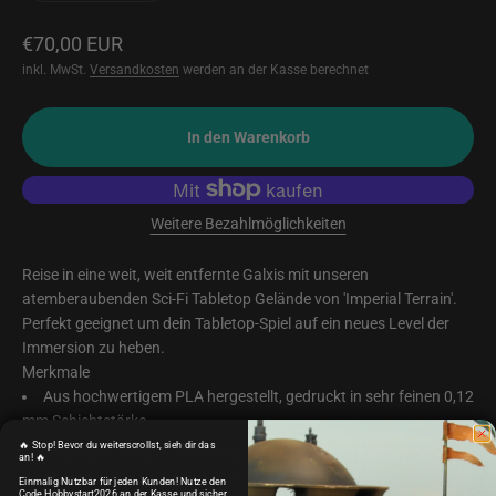
Angebot
€70,00 EUR
inkl. MwSt.
Versandkosten
werden an der Kasse berechnet
In den Warenkorb
Weitere Bezahlmöglichkeiten
Reise in eine weit, weit entfernte Galxis mit unseren
atemberaubenden Sci-Fi Tabletop Gelände von 'Imperial Terrain'.
Perfekt geeignet um dein Tabletop-Spiel auf ein neues Level der
Immersion zu heben.
Merkmale
Aus hochwertigem PLA hergestellt, gedruckt in sehr feinen 0,12
mm Schichtstärke
🔥 Stop! Bevor du weiterscrollst, sieh dir das
Besonders robust, perfekt für den alltäglichen Gebrauch und
an! 🔥
die Herausforderungen epischer Tabletop-Schlachten.
Einmalig Nutzbar für jeden Kunden! Nutze den
Code Hobbystart2026 an der Kasse und sicher