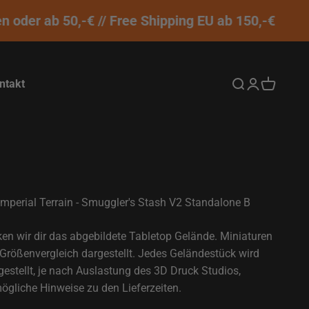
der ab 50,-€ // Free Shipping EU ab 150,-€
ntakt
Suche öffnen
Kundenkontos
Warenkor
Imperial Terrain - Smuggler's Stash V2 Standalone B
ken wir dir das abgebildete Tabletop Gelände. Miniaturen
Größenvergleich dargestellt. Jedes Geländestück wird
rgestellt, je nach Auslastung des 3D Druck Studios,
mögliche Hinweise zu den Lieferzeiten.