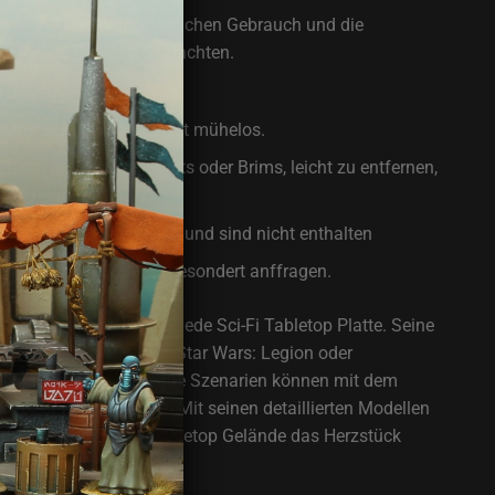
, perfekt für den alltäglichen Gebrauch und die
epischer Tabletop-Schlachten.
 Bemal-fertig!
mit Sekundenkleber ist mühelos.
e Reste von Drucksupports oder Brims, leicht zu entfernen,
Produktmangel dar.
n dem Größenvergleich und sind nicht enthalten
emalt geliefert, dafür gesondert anffragen.
ände passt perfekt auf jede Sci-Fi Tabletop Platte. Seine
 es ideal für Spiele wie Star Wars: Legion oder
auch andere futuristische Szenarien können mit dem
 aufgewertet werden. Mit seinen detaillierten Modellen
Ästhetik wird dieses Tabletop Gelände das Herzstück
laktischen Abenteuers.