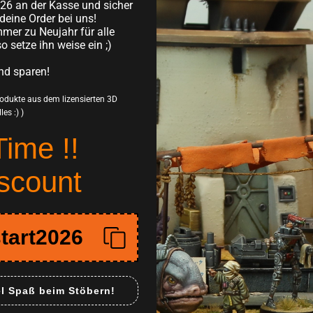
26 an der Kasse und sicher
Besonders robust
deine Order bei uns!
mer zu Neujahr für alle
Herausforderungen 
so setze ihn weise ein ;)
Direkt Bastel und
nd sparen!
Zusammenbauen 
Produkte aus dem lizensierten 3D
Eventuell leicht
es :) )
und stellen keinen 
Time !!
Miniaturen diene
Produkt wird unb
scount
Dieses Tabletop Gel
Vielseitigkeit macht
tart2026
Shatterpoint, aber 
Gelände hervoragend
und der speziellen 
el Spaß beim Stöbern!
deines nächsten ga