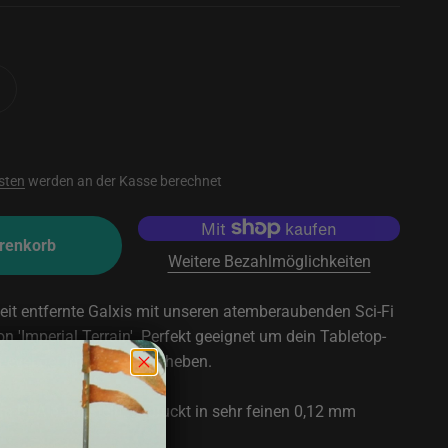
sten
werden an der Kasse berechnet
renkorb
Weitere Bezahlmöglichkeiten
 weit entfernte Galxis mit unseren atemberaubenden Sci-Fi
n 'Imperial Terrain'. Perfekt geeignet um dein Tabletop-
 Level der Immersion zu heben.
 PLA hergestellt, gedruckt in sehr feinen 0,12 mm