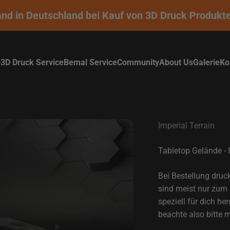
 in Deutschland bei Kauf von 3D Druck Produkten o
p
3D Druck Service
Bemal Service
Community
About Us
Galerie
Ko
Imperial Terrain
Tabletop Gelände - 
Bei Bestellung druc
sind meist nur zum 
speziell für dich he
beachte also bitte 