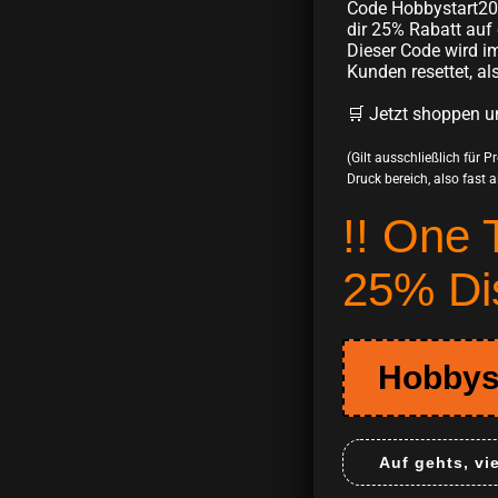
Code Hobbystart20
dir 25% Rabatt auf 
Dieser Code wird im
Kunden resettet, al
🛒 Jetzt shoppen u
(Gilt ausschließlich für 
Druck bereich, also fast all
!! One 
25% Di
Hobbys
Auf gehts, vi