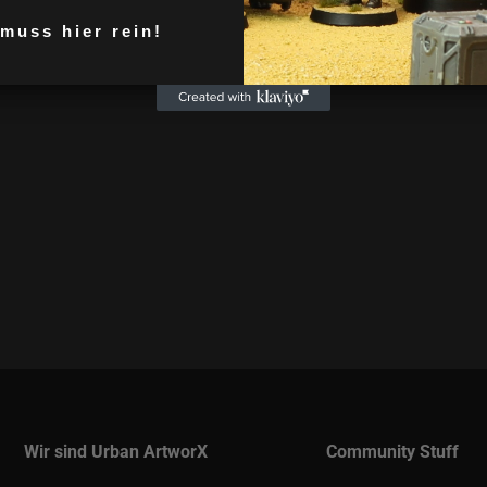
uss hier rein!
This company is officially
digital .stl files of this
Wir sind Urban ArtworX
Community Stuff