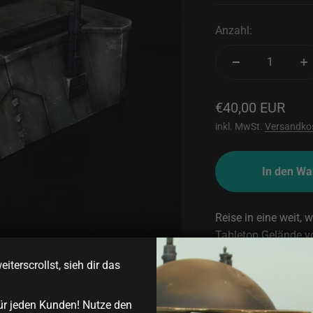
Anzahl:
Angebot
€40,00 EUR
inkl. MwSt.
Versandko
In den Wa
Reise in eine weit,
Tabletop Gelände vo
Spiel auf ein neues
iterscrollst, sieh dir das
Merkmale
Aus hochwertigem
ür jeden Kunden! Nutze den
Schichtstärke