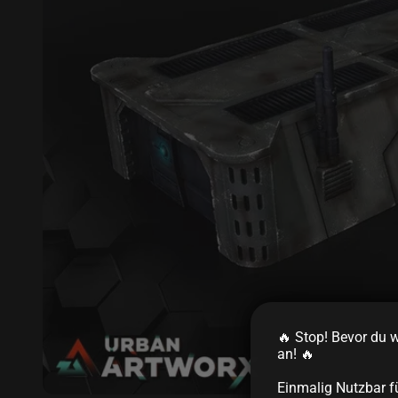
🔥 Stop! Bevor du we
an! 🔥
Einmalig Nutzbar f