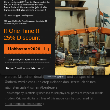
die Herausforderungen epischer Tabletop-Schlachten.
Code Hobbystart2026 an der Kasse und sicher
dir 25% Rabatt auf deine Order bei uns!
Dieser Code wird immer zu Neujahr für alle
Direkt Bastel und Bemal-fertig!
Kunden resettet, also setze ihn weise ein ;)
🛒 Jetzt shoppen und sparen!
Zusammenbauen mit Sekundenkleber ist mühelos.
(Gilt ausschließlich für Produkte aus dem lizensierten 3D
Eventuell leichte Reste von Drucksupports oder Brims, leicht zu
Druck bereich, also fast alles :) )
entfernen, und stellen keinen Produktmangel dar.
!! One Time !!
25% Discount
Miniaturen dienen dem Größenvergleich und sind nicht
enthalten
Hobbystart2026
Produkt wird unbemalt geliefert, dafür gesondert anffragen.
Dieses Tabletop Gelände passt perfekt auf jede Sci-Fi Tabletop
Auf gehts, viel Spaß beim Stöbern!
Platte. Seine Vielseitigkeit macht es ideal für Spiele wie Star Wars:
Legion oder Shatterpoint, aber auch andere futuristische
Deine Email muss hier rein!
Szenarien können mit dem Gelände hervoragend aufgewertet
werden. Mit seinen detaillierten Modellen und der speziellen
Ästhetik wird dieses Tabletop Gelände das Herzstück deines
nächsten galaktischen Abenteuers.
This company is officially licensed to sell physical prints of Imperial Terrain
models. Original digital .stl files of this model can be purchased (at:
https://imperialterrain.com/
)