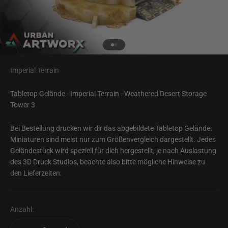
Gehe zu Element 1
Gehe zu Element 2
Imperial Terrain
Tabletop Gelände - Imperial Terrain - Weathered Desert Storage
Tower 3
Bei Bestellung drucken wir dir das abgebildete Tabletop Gelände.
Miniaturen sind meist nur zum Größenvergleich dargestellt. Jedes
Geländestück wird speziell für dich hergestellt, je nach Auslastung
des 3D Druck Studios, beachte also bitte mögliche Hinweise zu
den Lieferzeiten.
Anzahl: