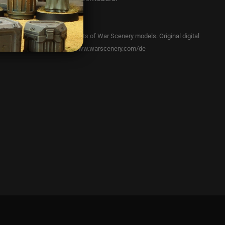
y licensed to sell physical prints of War Scenery models. Original digital
can be purchased at:
https://www.warscenery.com/de