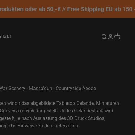
ukten oder ab 50,-€ // Free Shipping EU ab 150,-€
ntakt
Suche öffnen
Kundenkontos
Warenkor
 War Scenery - Massa'dun - Countryside Abode
ken wir dir das abgebildete Tabletop Gelände. Miniaturen
Größenvergleich dargestellt. Jedes Geländestück wird
rgestellt, je nach Auslastung des 3D Druck Studios,
mögliche Hinweise zu den Lieferzeiten.