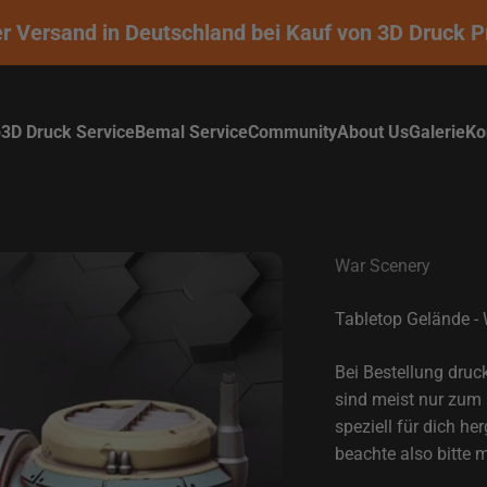
Versand in Deutschland bei Kauf von 3D Druck Prod
p
3D Druck Service
Bemal Service
Community
About Us
Galerie
Ko
War Scenery
Tabletop Gelände -
Bei Bestellung druc
sind meist nur zum 
speziell für dich he
beachte also bitte 