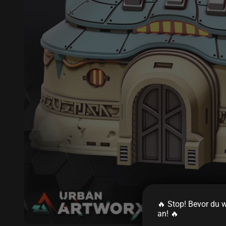
🔥 Stop! Bevor du we
an! 🔥