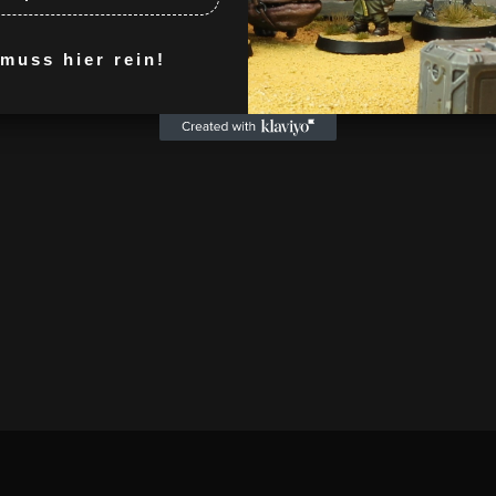
uss hier rein!
This company is officiall
.stl files of this model 