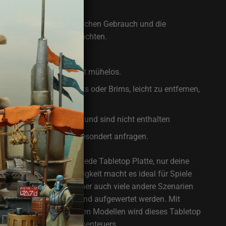
, perfekt für den alltäglichen Gebrauch und die
epischer Tabletop-Schlachten.
 Bemal-fertig!
mit Sekundenkleber ist mühelos.
e Reste von Drucksupports oder Brims, leicht zu entfernen,
Produktmangel dar.
n dem Größenvergleich und sind nicht enthalten
emalt geliefert, dafür gesondert anfragen.
ände passt perfekt auf jede Tabletop Platte, nur deine
r Grenzen. Seine Vielseitigkeit macht es ideal für Spiele
on oder Shatter Point, aber auch viele andere Szenarien
ändestücken hervorragend aufgewertet werden. Mit
 Optik und den vielfältigen Modellen wird dieses Tabletop
latz deines nächsten Abenteuers.