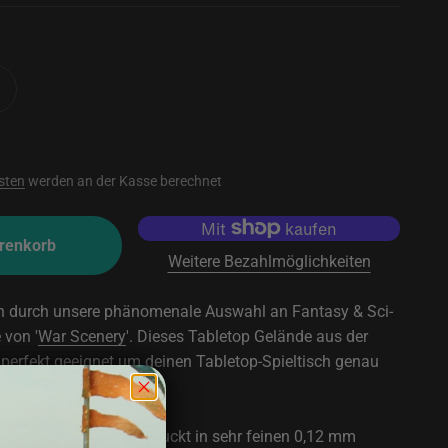
sten
werden an der Kasse berechnet
renkorb
Weitere Bezahlmöglichkeiten
rn durch unsere phänomenale Auswahl an Fantasy & Sci-
 von '
War Scenery
'. Dieses Tabletop Gelände aus der
 perfekt geeignet um deinen Tabletop-Spieltisch genau
lungen zu gestalten.
 PLA hergestellt, gedruckt in sehr feinen 0,12 mm