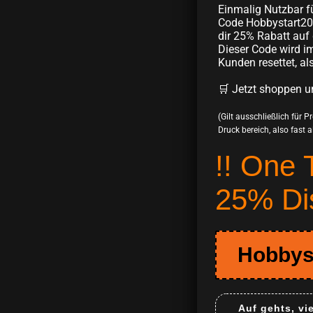
Einmalig Nutzbar f
Code Hobbystart20
dir 25% Rabatt auf 
Dieser Code wird im
Kunden resettet, al
🛒 Jetzt shoppen u
(Gilt ausschließlich für 
Druck bereich, also fast all
!! One 
25% Di
Hobbys
Auf gehts, vi