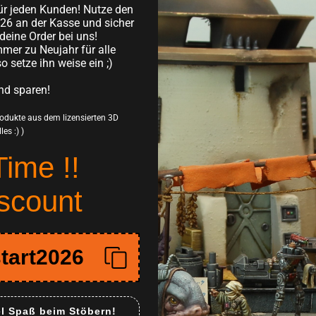
ür jeden Kunden! Nutze den
Schichtstärke
26 an der Kasse und sicher
Besonders robust
deine Order bei uns!
mer zu Neujahr für alle
Herausforderungen 
so setze ihn weise ein ;)
Direkt Bastel und
nd sparen!
Zusammenbauen 
Produkte aus dem lizensierten 3D
Eventuell leicht
es :) )
und stellen keinen 
Time !!
Miniaturen diene
Produkt wird unb
scount
Dieses Tabletop Gel
Vorstellung setzt di
tart2026
wie Star Wars: Legi
können mit den Gel
seiner detailreichen
el Spaß beim Stöbern!
Gelände der Schaup