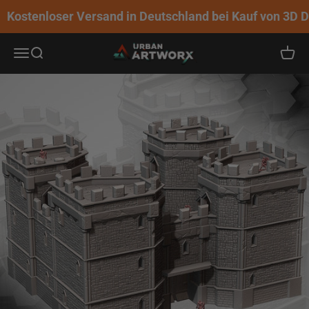
Zum Inhalt springen
Kostenloser Versand in Deutschland bei Kauf von 3D Dr
Urban ArtworX
Navigationsmenü öffnen
Suche öffnen
Warenk