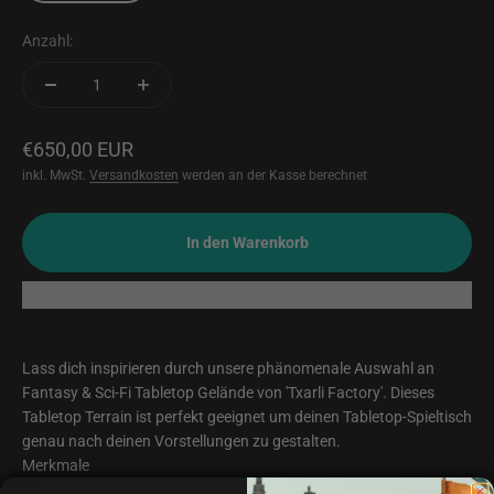
Anzahl:
Angebot
€650,00 EUR
inkl. MwSt.
Versandkosten
werden an der Kasse berechnet
In den Warenkorb
Lass dich inspirieren durch unsere phänomenale Auswahl an
Fantasy & Sci-Fi Tabletop Gelände von 'Txarli Factory'. Dieses
Tabletop Terrain ist perfekt geeignet um deinen Tabletop-Spieltisch
genau nach deinen Vorstellungen zu gestalten.
Merkmale
Aus hochwertigem PLA hergestellt, gedruckt in sehr feinen 0,12