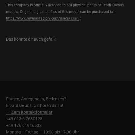
This company is officially licensed to sell physical prints of Txarli Factory
models. Original digital .stl files of this model can be purchased (at:
https://www.myminifactory.com/users/Txarli
)
Fragen, Anregungen, Bedenken?
Erzähl sie uns, wir hören dir zu!
→ Zum Kontaktformular
+49 613 6 7630128
+49 176 61916532
Montag – Freitag – 10:00 bis 17:00 Uhr