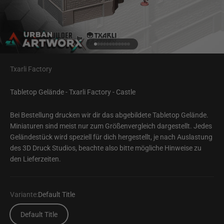
Gehe zu Element 1
Gehe zu Element 2
Gehe zu Element 3
Gehe zu Element 4
Gehe zu Element 5
Gehe zu Element 6
Gehe zu Element 7
Gehe zu Element 8
Gehe zu Element 9
Gehe zu Element 10
Gehe zu Element 11
Gehe zu Element 12
Txarli Factory
Tabletop Gelände - Txarli Factory - Castle
Bei Bestellung drucken wir dir das abgebildete Tabletop Gelände.
Miniaturen sind meist nur zum Größenvergleich dargestellt. Jedes
Geländestück wird speziell für dich hergestellt, je nach Auslastung
des 3D Druck Studios, beachte also bitte mögliche Hinweise zu
den Lieferzeiten.
Variante:
Default Title
Default Title