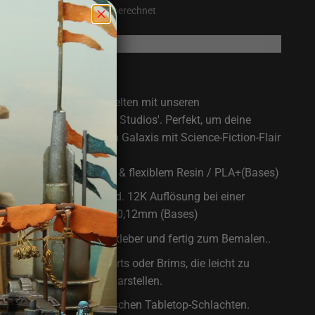
sten
werden an der Kasse berechnet
renkorb
 phänomenalen Sci-Fi-Welten mit unseren
niaturen von 'Skullforge Studios'. Perfekt, um deine
in einer weit entfernten Galaxis mit Science-Fiction-Flair
hochwertigem, robustem & flexiblem Resin / PLA+(Bases)
r feinen Details mit mind. 12K Auflösung bei einer
spektakulären 0,02mm / 0,12mm (Bases)
menbau mit Sekundenkleber und fertig zum Bemalen..
te Reste von Drucksupports oder Brims, die leicht zu
keinen Produktmangel darstellen.
intensiven Einsatz in epischen Tabletop-Schlachten.