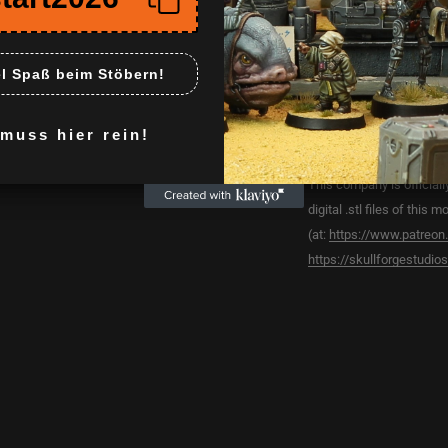
Diese Sci-Fi-Miniatu
Star Wars: Legion od
el Spaß beim Stöbern!
hochwertige Verarb
dem Spielfeld und e
uss hier rein!
Spaßfaktor deiner S
This company is officiall
digital .stl files of thi
(at:
https://www.patreon
https://skullforgestudi