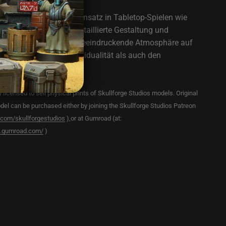
ren sind ideal für den Einsatz in Tabletop-Spielen wie
er Shatterpoint. Ihre detaillierte Gestaltung und
eitung sorgen für eine beeindruckende Atmosphäre auf
rhöhen sowohl die Individualität als auch den
piele.
y licensed to sell physical prints of Skullforge Studios models. Original
s model can be purchased either by joining the Skullforge Studios Patreon
.com/skullforgestudios
),or at Gumroad (at:
os.gumroad.com/
)