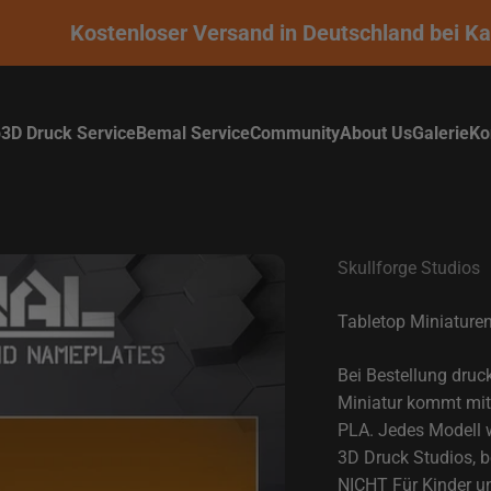
Kostenloser Versand in Deutschland bei Kauf
p
3D Druck Service
Bemal Service
Community
About Us
Galerie
Ko
Skullforge Studios
Tabletop Miniaturen
Bei Bestellung druc
Miniatur kommt mit 
PLA. Jedes Modell wi
3D Druck Studios, b
NICHT Für Kinder un