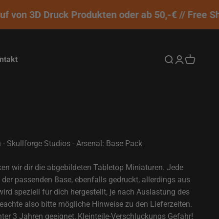
 von 3D Druck Produkten oder ab 50,-€ // Free Shi
ntakt
Suche öffnen
Kundenkontos
Warenkor
 - Skullforge Studios - Arsenal: Base Pack
ken wir dir die abgebildeten Tabletop Miniaturen. Jede
der passenden Base, ebenfalls gedruckt, allerdings aus
rd speziell für dich hergestellt, je nach Auslastung des
eachte also bitte mögliche Hinweise zu den Lieferzeiten.
ter 3 Jahren geeignet, Kleinteile-Verschluckungs Gefahr!