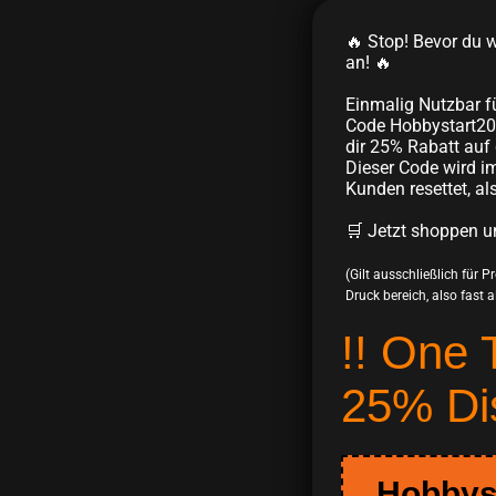
🔥 Stop! Bevor du we
an! 🔥
Einmalig Nutzbar f
Code Hobbystart20
dir 25% Rabatt auf 
Dieser Code wird im
Kunden resettet, al
🛒 Jetzt shoppen u
(Gilt ausschließlich für 
Druck bereich, also fast all
!! One 
25% Di
Hobbys