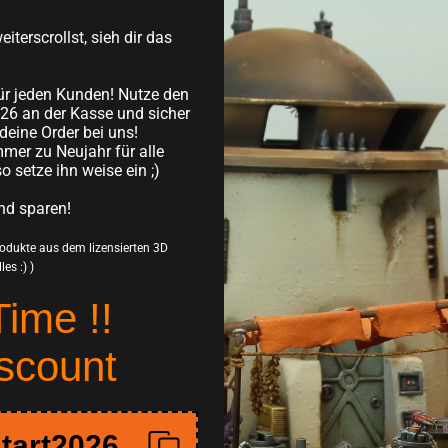
inkl. MwSt.
Versandko
iterscrollst, sieh dir das
In den Wa
ür jeden Kunden! Nutze den
26 an der Kasse und sicher
deine Order bei uns!
Flieg davon, hin zu
mer zu Neujahr für alle
hochdetaillierten Mi
so setze ihn weise ein ;)
Tabletop-Schlachten 
nd sparen!
zu beleben.
Hergestellt aus 
Produkte aus dem lizensierten 3D
es :) )
Gedruckt in supe
Time !!
Schichtstärke von 
Einfacher Zusam
scount
Eventuelle leich
entfernen sind und 
Perfekt für den 
tart2026