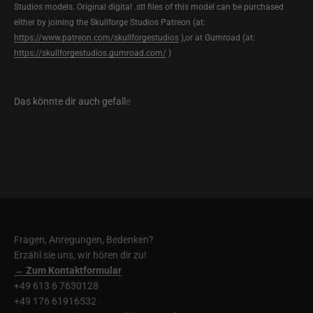
Studios models. Original digital .stl files of this model can be purchased
either by joining the Skullforge Studios Patreon (at:
https://www.patreon.com/skullforgestudios
),or at Gumroad (at:
https://skullforgestudios.gumroad.com/
)
Fragen, Anregungen, Bedenken?
Erzähl sie uns, wir hören dir zu!
→ Zum Kontaktformular
+49 613 6 7630128
+49 176 61916532