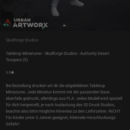
Gehe zu Element 1
Gehe zu Element 2
Skullforge Studios
Tabletop Miniaturen - Skullforge Studios - Authority Desert
Troopers (5)
5.0
Bei Bestellung drucken wir dir die abgebildeten Tabletop
Miniaturen. Jede Miniatur kommt mit der passenden Base,
ebenfalls gedruckt, allerdings aus PLA. Jedes Modell wird speziell
für dich hergestellt, je nach Auslastung des 3D Druck Studios,
beachte also bitte mögliche Hinweise zu den Lieferzeiten. NICHT
Für Kinder unter 3 Jahren geeignet, Kleinteile-Verschluckungs
Gefahr!