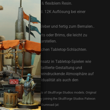
hochwertigem, robustem & flexiblem Resin.
r feinen Details mit mind. 12K Auflösung bei einer
spektakulären 0,02mm
menbau mit Sekundenkleber und fertig zum Bemalen..
te Reste von Drucksupports oder Brims, die leicht zu
keinen Produktmangel darstellen.
intensiven Einsatz in epischen Tabletop-Schlachten.
ren sind ideal für den Einsatz in Tabletop-Spielen wie
er Shatterpoint. Ihre detaillierte Gestaltung und
eitung sorgen für eine beeindruckende Atmosphäre auf
rhöhen sowohl die Individualität als auch den
piele.
y licensed to sell physical prints of Skullforge Studios models. Original
s model can be purchased either by joining the Skullforge Studios Patreon
.com/skullforgestudios
),or at Gumroad (at: