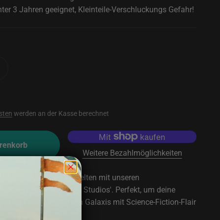
ter 3 Jahren geeignet, Kleinteile-Verschluckungs Gefahr!
sten
werden an der Kasse berechnet
renkorb
Weitere Bezahlmöglichkeiten
 phänomenalen Sci-Fi-Welten mit unseren
niaturen von 'Skullforge Studios'. Perfekt, um deine
in einer weit entfernten Galaxis mit Science-Fiction-Flair