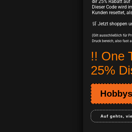
dir 25% Rabatt auf 
Dieser Code wird im
Kunden resettet, al
🛒 Jetzt shoppen u
(Gilt ausschließlich für 
Druck bereich, also fast all
!! One 
25% Di
Hobbys
Auf gehts, vi
Deine Email m