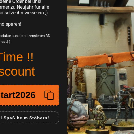
deine Order bei uns!
Hergestellt aus 
mer zu Neujahr für alle
so setze ihn weise ein ;)
Gedruckt in supe
Schichtstärke von 
nd sparen!
Einfacher Zusam
Produkte aus dem lizensierten 3D
es :) )
Eventuelle leich
entfernen sind und 
Time !!
Perfekt für den 
scount
Diese Sci-Fi-Miniatu
Star Wars: Legion od
hochwertige Verarb
tart2026
dem Spielfeld und e
Spaßfaktor deiner S
This company is officiall
el Spaß beim Stöbern!
digital .stl files of thi
(at:
https://www.patreon
uss hier rein!