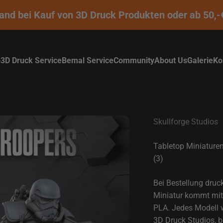
d bei Kauf von 3D Druck Produkten oder ab 50,-€ /
p
3D Druck Service
Bemal Service
Community
About Us
Galerie
Ko
Skullforge Studios
Tabletop Miniaturen
(3)
Bei Bestellung druc
Miniatur kommt mit 
PLA. Jedes Modell wi
3D Druck Studios, b