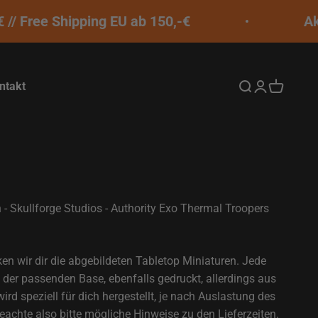
/ Free Shipping EU ab 150,-€
Aktu
ntakt
Suche öffnen
Kundenkontos
Warenkor
 - Skullforge Studios - Authority Exo Thermal Troopers
ken wir dir die abgebildeten Tabletop Miniaturen. Jede
der passenden Base, ebenfalls gedruckt, allerdings aus
rd speziell für dich hergestellt, je nach Auslastung des
eachte also bitte mögliche Hinweise zu den Lieferzeiten.