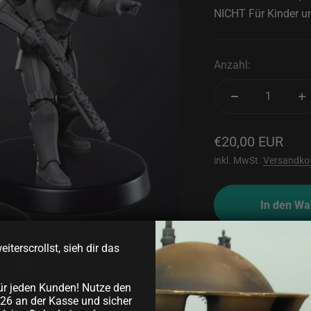
NICHT Für Kinder un
Anzahl:
Angebot
€20,00 EUR
inkl. MwSt.
Versandko
In den Wa
iterscrollst, sieh dir das
Flieg davon, hin zu
hochdetaillierten Mi
Tabletop-Schlachten 
ür jeden Kunden! Nutze den
26 an der Kasse und sicher
zu beleben.