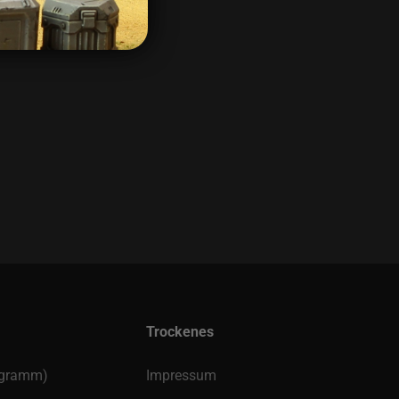
os.gumroad.com/
)
Trockenes
rogramm)
Impressum