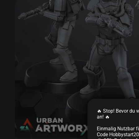
🔥 Stop! Bevor du we
an! 🔥
Einmalig Nutzbar f
Code Hobbystart20