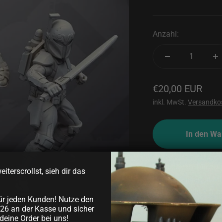
Anzahl:
Angebot
€20,00 EUR
inkl. MwSt.
Versandko
In den Wa
Flieg davon, hin zu
iterscrollst, sieh dir das
hochdetaillierten Mi
Tabletop-Schlachten 
ür jeden Kunden! Nutze den
zu beleben.
26 an der Kasse und sicher
Hergestellt aus 
deine Order bei uns!