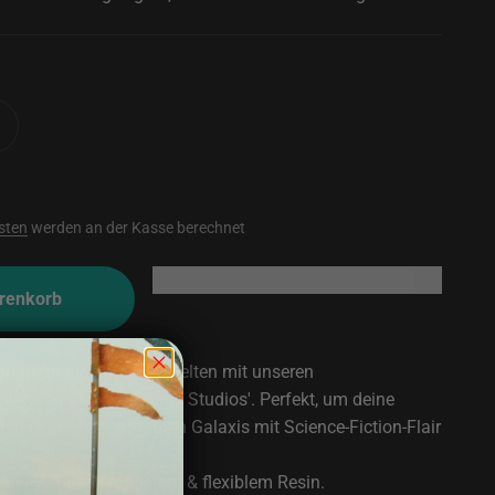
sten
werden an der Kasse berechnet
renkorb
 phänomenalen Sci-Fi-Welten mit unseren
niaturen von 'Skullforge Studios'. Perfekt, um deine
in einer weit entfernten Galaxis mit Science-Fiction-Flair
hochwertigem, robustem & flexiblem Resin.