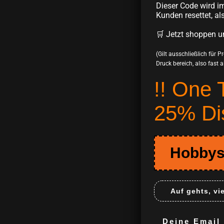
Dieser Code wird im
Kunden resettet, al
🛒 Jetzt shoppen u
(Gilt ausschließlich für 
Druck bereich, also fast all
!! One 
25% Di
Hobbys
Auf gehts, vi
Deine Email m