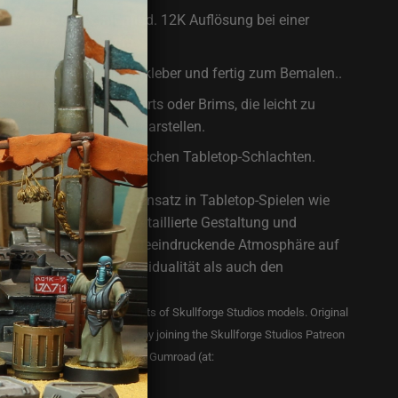
r feinen Details mit mind. 12K Auflösung bei einer
spektakulären 0,02mm
menbau mit Sekundenkleber und fertig zum Bemalen..
te Reste von Drucksupports oder Brims, die leicht zu
keinen Produktmangel darstellen.
intensiven Einsatz in epischen Tabletop-Schlachten.
ren sind ideal für den Einsatz in Tabletop-Spielen wie
er Shatterpoint. Ihre detaillierte Gestaltung und
eitung sorgen für eine beeindruckende Atmosphäre auf
rhöhen sowohl die Individualität als auch den
piele.
y licensed to sell physical prints of Skullforge Studios models. Original
s model can be purchased either by joining the Skullforge Studios Patreon
.com/skullforgestudios
),or at Gumroad (at:
os.gumroad.com/
)