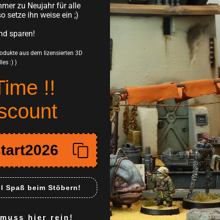
mer zu Neujahr für alle
Gedruckt in supe
so setze ihn weise ein ;)
Schichtstärke von 
nd sparen!
Einfacher Zusam
Produkte aus dem lizensierten 3D
Eventuelle leich
es :) )
entfernen sind und 
Time !!
Perfekt für den 
scount
Diese Sci-Fi-Miniatu
Star Wars: Legion od
hochwertige Verarb
tart2026
dem Spielfeld und e
Spaßfaktor deiner S
This company is officiall
digital .stl files of thi
el Spaß beim Stöbern!
(at:
https://www.patreon
https://skullforgestudi
uss hier rein!