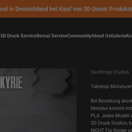
 in Deutschland bei Kauf von 3D Druck Produkten o
p
3D Druck Service
Bemal Service
Community
About Us
Galerie
Ko
Skullforge Studios
Tabletop Miniaturen 
Bei Bestellung druc
Miniatur kommt mit 
PLA. Jedes Modell wi
3D Druck Studios, b
NICHT Für Kinder un