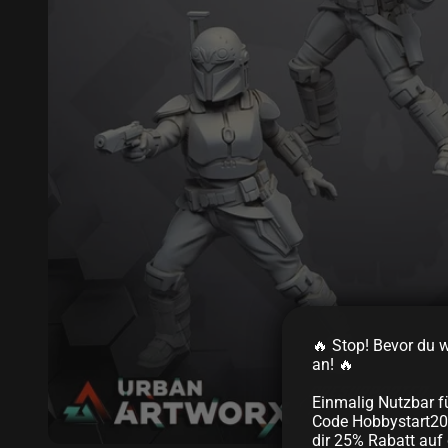
🔥 Stop! Bevor du we
an! 🔥
Einmalig Nutzbar f
Code Hobbystart20
dir 25% Rabatt auf 