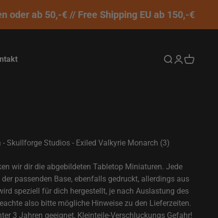
der ab 50,-€ // Free Shipping EU ab 150,-€
ntakt
Suche öffnen
Kundenkontos
Warenkor
- Skullforge Studios - Exiled Valkyrie Monarch (3)
ken wir dir die abgebildeten Tabletop Miniaturen. Jede
der passenden Base, ebenfalls gedruckt, allerdings aus
rd speziell für dich hergestellt, je nach Auslastung des
eachte also bitte mögliche Hinweise zu den Lieferzeiten.
ter 3 Jahren geeignet, Kleinteile-Verschluckungs Gefahr!