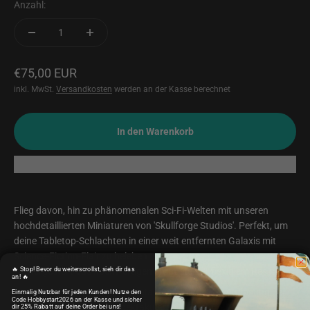
Anzahl:
Angebot
€75,00 EUR
inkl. MwSt.
Versandkosten
werden an der Kasse berechnet
In den Warenkorb
Flieg davon, hin zu phänomenalen Sci-Fi-Welten mit unseren
hochdetaillierten Miniaturen von 'Skullforge Studios'. Perfekt, um
deine Tabletop-Schlachten in einer weit entfernten Galaxis mit
Science-Fiction-Flair zu beleben.
🔥 Stop! Bevor du weiterscrollst, sieh dir das
Hergestellt aus hochwertigem, robustem & flexiblem Resin
an! 🔥
Gedruckt in super feinen Details mit mind. 12K Auflösung bei
Einmalig Nutzbar für jeden Kunden! Nutze den
Code Hobbystart2026 an der Kasse und sicher
einer Schichtstärke von spektakulären 0,02mm
dir 25% Rabatt auf deine Order bei uns!