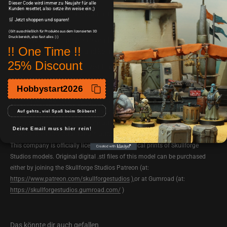
Dieser Code wird immer zu Neujahr für alle
Kunden resettet, also setze ihn weise ein ;)
Einfacher Zusammenbau mit Sekundenkleber und fertig zum
🛒 Jetzt shoppen und sparen!
Bemalen..
(Gilt ausschließlich für Produkte aus dem lizensierten 3D
Druck bereich, also fast alles :) )
Eventuelle leichte Reste von Drucksupports oder Brims, die
!! One Time !!
leicht zu entfernen sind und keinen Produktmangel darstellen.
25% Discount
Perfekt für den intensiven Einsatz in epischen Tabletop-
Schlachten.
Hobbystart2026
Diese Sci-Fi-Miniaturen sind ideal für den Einsatz in Tabletop-
Spielen wie Star Wars: Legion oder Shatterpoint. Ihre detaillierte
Gestaltung und hochwertige Verarbeitung sorgen für eine
Auf gehts, viel Spaß beim Stöbern!
beeindruckende Atmosphäre auf dem Spielfeld und erhöhen
Deine Email muss hier rein!
sowohl die Individualität als auch den Spaßfaktor deiner Spiele.
This company is officially licensed to sell physical prints of Skullforge
Studios models. Original digital .stl files of this model can be purchased
either by joining the Skullforge Studios Patreon (at:
https://www.patreon.com/skullforgestudios
),or at Gumroad (at:
https://skullforgestudios.gumroad.com/
)