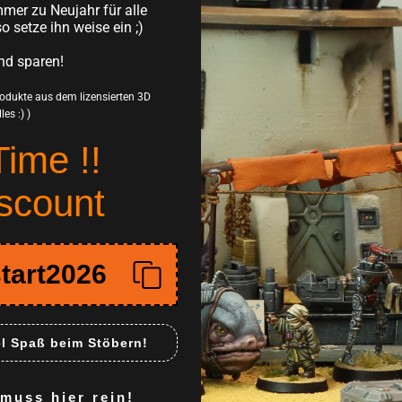
mer zu Neujahr für alle
Gedruckt in supe
so setze ihn weise ein ;)
Schichtstärke von 
nd sparen!
Einfacher Zusam
Produkte aus dem lizensierten 3D
Eventuelle leich
es :) )
entfernen sind und 
Time !!
Perfekt für den 
scount
Diese Sci-Fi-Miniatu
Star Wars: Legion od
hochwertige Verarb
tart2026
dem Spielfeld und e
Spaßfaktor deiner S
This company is officiall
digital .stl files of thi
el Spaß beim Stöbern!
(at:
https://www.patreon
https://skullforgestudi
uss hier rein!