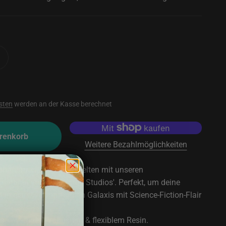
sten
werden an der Kasse berechnet
renkorb
Weitere Bezahlmöglichkeiten
 phänomenalen Sci-Fi-Welten mit unseren
niaturen von 'Skullforge Studios'. Perfekt, um deine
in einer weit entfernten Galaxis mit Science-Fiction-Flair
hochwertigem, robustem & flexiblem Resin.