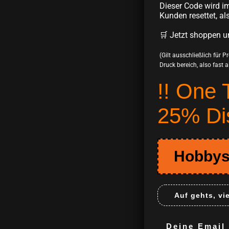
Dieser Code wird im
Kunden resettet, al
🛒 Jetzt shoppen u
(Gilt ausschließlich für 
Druck bereich, also fast all
!! One 
25% Di
Hobbys
Auf gehts, vi
Deine Email m