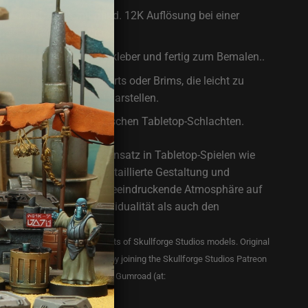
r feinen Details mit mind. 12K Auflösung bei einer
spektakulären 0,02mm
menbau mit Sekundenkleber und fertig zum Bemalen..
te Reste von Drucksupports oder Brims, die leicht zu
keinen Produktmangel darstellen.
intensiven Einsatz in epischen Tabletop-Schlachten.
ren sind ideal für den Einsatz in Tabletop-Spielen wie
er Shatterpoint. Ihre detaillierte Gestaltung und
eitung sorgen für eine beeindruckende Atmosphäre auf
rhöhen sowohl die Individualität als auch den
piele.
y licensed to sell physical prints of Skullforge Studios models. Original
s model can be purchased either by joining the Skullforge Studios Patreon
.com/skullforgestudios
),or at Gumroad (at:
os.gumroad.com/
)