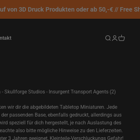
 von 3D Druck Produkten oder ab 50,-€ // Free Shi
ntakt
Suche öffnen
Kundenkontos
Warenkor
- Skullforge Studios - Insurgent Transport Agents (2)
ken wir dir die abgebildeten Tabletop Miniaturen. Jede
der passenden Base, ebenfalls gedruckt, allerdings aus
rd speziell für dich hergestellt, je nach Auslastung des
eachte also bitte mögliche Hinweise zu den Lieferzeiten.
ter 3 Jahren geeignet, Kleinteile-Verschluckungs Gefahr!