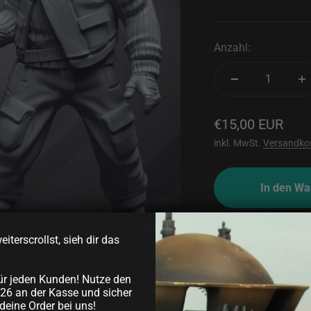
Anzahl:
Angebot
€15,00 EUR
inkl. MwSt.
Versandko
In den Wa
Flieg davon, hin zu
iterscrollst, sieh dir das
hochdetaillierten Mi
Tabletop-Schlachten 
ür jeden Kunden! Nutze den
zu beleben.
26 an der Kasse und sicher
Hergestellt aus 
deine Order bei uns!