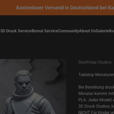
Kostenloser Versand in Deutschland bei Kauf
p
3D Druck Service
Bemal Service
Community
About Us
Galerie
Ko
Skullforge Studios
Tabletop Miniaturen 
Bei Bestellung druc
Miniatur kommt mit 
PLA. Jedes Modell wi
3D Druck Studios, b
NICHT Für Kinder un