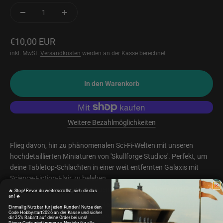
Angebot
€10,00 EUR
inkl. MwSt.
Versandkosten
werden an der Kasse berechnet
In den Warenkorb
Weitere Bezahlmöglichkeiten
Flieg davon, hin zu phänomenalen Sci-Fi-Welten mit unseren
hochdetaillierten Miniaturen von 'Skullforge Studios'. Perfekt, um
deine Tabletop-Schlachten in einer weit entfernten Galaxis mit
Science-Fiction-Flair zu beleben.
Hergestellt aus hochwertigem, robustem & flexiblem Resin
🔥 Stop! Bevor du weiterscrollst, sieh dir das
an! 🔥
Gedruckt in super feinen Details mit mind. 12K Auflösung bei
Einmalig Nutzbar für jeden Kunden! Nutze den
Code Hobbystart2026 an der Kasse und sicher
einer Schichtstärke von spektakulären 0,02mm
dir 25% Rabatt auf deine Order bei uns!
Dieser Code wird immer zu Neujahr für alle