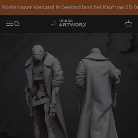
Zum Inhalt springen
Kostenloser Versand in Deutschland bei Kauf von 3D Dr
Urban ArtworX
Navigationsmenü öffnen
Suche öffnen
Warenk