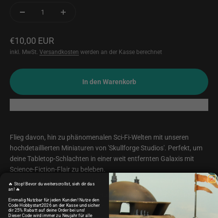
Angebot
€10,00 EUR
inkl. MwSt.
Versandkosten
werden an der Kasse berechnet
In den Warenkorb
Flieg davon, hin zu phänomenalen Sci-Fi-Welten mit unseren
hochdetaillierten Miniaturen von 'Skullforge Studios'. Perfekt, um
deine Tabletop-Schlachten in einer weit entfernten Galaxis mit
Science-Fiction-Flair zu beleben.
Hergestellt aus hochwertigem, robustem & flexiblem Resin.
🔥 Stop! Bevor du weiterscrollst, sieh dir das
an! 🔥
Gedruckt in super feinen Details mit mind. 12K Auflösung bei
Einmalig Nutzbar für jeden Kunden! Nutze den
einer Schichtstärke von spektakulären 0,02mm
Code Hobbystart2026 an der Kasse und sicher
dir 25% Rabatt auf deine Order bei uns!
Dieser Code wird immer zu Neujahr für alle