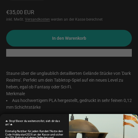
Angebot
€35,00 EUR
inkl. MwSt.
Versandkosten
werden an der Kasse berechnet
In den Warenkorb
Staune über die unglaublich detaillierten Gelände Stücke von 'Dark
Realms'. Perfekt um dein Tabletop-Spiel auf ein neues Level zu
heben, egal ob Fantasy oder Sci-Fi.
Merkmale
Aus hochwertigem PLA hergestellt, gedruckt in sehr feinen 0,12
mm Schichtstärke
Besonders robust, perfekt für den alltäglichen Gebrauch und
🔥 Stop! Bevor du weiterscrollst, sieh dir das
die Herausforderungen epischer Tabletop-Schlachten.
an! 🔥
Einmalig Nutzbar für jeden Kunden! Nutze den
Direkt Bastel und Bemal-fertig!
Code Hobbystart2026 an der Kasse und sicher
dir 25% Rabatt auf deine Order bei uns!