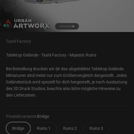
Gehe zu Element 1
Gehe zu Element 2
Gehe zu Element 3
Gehe zu Element 4
Gehe zu Element 5
Gehe zu Element 6
Gehe zu Element 7
Gehe zu Element 8
Txarli Factory
Tabletop Gelände - Txarli Factory - Majestic Ruins
Bei Bestellung drucken wir dir das abgebildete Tabletop Gelände.
Miniaturen sind meist nur zum Größenvergleich dargestellt. Jedes
Geländestück wird speziell für dich hergestellt, je nach Auslastung
des 3D Druck Studios, beachte also bitte mögliche Hinweise zu
den Lieferzeiten.
Produktvariante:
Bridge
Bridge
Ruins 1
Ruins 2
Ruins 3