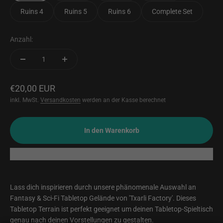
Ruins 4
Ruins 5
Ruins 6
Complete Set
Anzahl:
Angebot
€20,00 EUR
inkl. MwSt.
Versandkosten
werden an der Kasse berechnet
In den Warenkorb
Lass dich inspirieren durch unsere phänomenale Auswahl an
Fantasy & Sci-Fi Tabletop Gelände von 'Txarli Factory'. Dieses
Tabletop Terrain ist perfekt geeignet um deinen Tabletop-Spieltisch
genau nach deinen Vorstellungen zu gestalten.