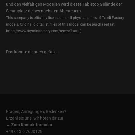
und den vielfältigen Modellen wird dieses Tabletop Gelände der
Schauplatz deines nächsten Abenteuers.
This company is officially licensed to sell physical prints of Txarli Factory
models. Original digital .stl files of this model can be purchased (at:
https://www.myminifactory.com/users/Txarli
)
Fragen, Anregungen, Bedenken?
Erzähl sie uns, wir hören dir zu!
→ Zum Kontaktformular
+49 613 6 7630128